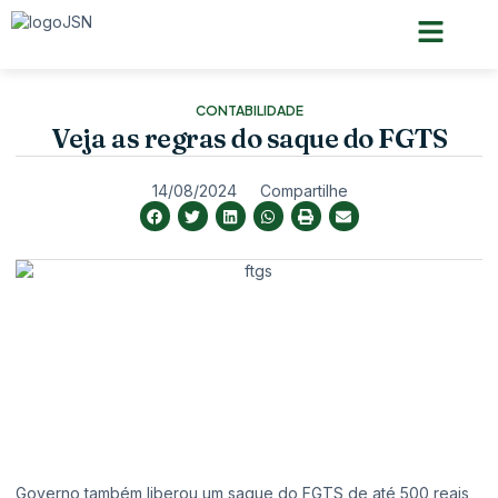
Pagina inicial
Quem somos
CONTABILIDADE
Veja as regras do saque do FGTS
14/08/2024
Compartilhe
Governo também liberou um saque do FGTS de até 500 reais