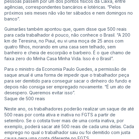
pessoas passem por um dos pontos físicos da Caixa, entre
agências, correspondentes bancários e lotéricas. “Pelos
próximos seis meses não vão ter sábados e nem domingos no
banco”.
Guimarães também apontou que, quem disse que 500 reais
para cada trabalhador é pouco, não conhece o Brasil. “A 200
km de Teresina, no Piauí, eu vi uma moça de 25 anos com
quatro filhos, morando em uma casa sem telhado, sem
banheiro e cheia de escorpião e barbeiro. É o que chamo de
faixa zero do Minha Casa Minha Vida. Isso é o Brasil”.
Para o ministro da Economia Paulo Guedes, a permissão de
saque anual é uma forma de impedir que o trabalhador peça
para ser demitido para conseguir sacar o dinheiro do fundo e
depois não consiga ser empregado novamente. “É um ato de
desespero. Queremos evitar isso”.
Saque de 500 reais
Neste ano, os trabalhadores poderão realizar um saque de até
500 reais por conta ativa e inativa no FGTS a partir de
setembro. Se o cotista tiver mais de uma conta inativa, por
exemplo, poderá sacar até 500 reais de cada uma delas. Cada
emprego no qual o trabalhador saiu ou foi demitido com justa
causa gera uma conta diferente no FGTS.