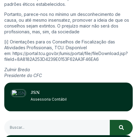
padrões éticos estabelecidos.
Portanto, parece-nos no mínimo um desconhecimento de
causa, ou até mesmo insensatez, promover a ideia de que os
conselhos sejam extintos. O prejuízo maior não será dos
profissionais, mas, sim, da sociedade
[i]
Orientações para os Conselhos de Fiscalização das
Atividades Profissionais, TCU. Disponível
em:
https://portal.tcu.gov.br/lumis/portal/file/fileDownload.jsp?
fileId=8A8182A253D4239E0153F62AA3F46EA6
Zulmir Breda
Presidente do CFC
JSN
Assessoria Contábil