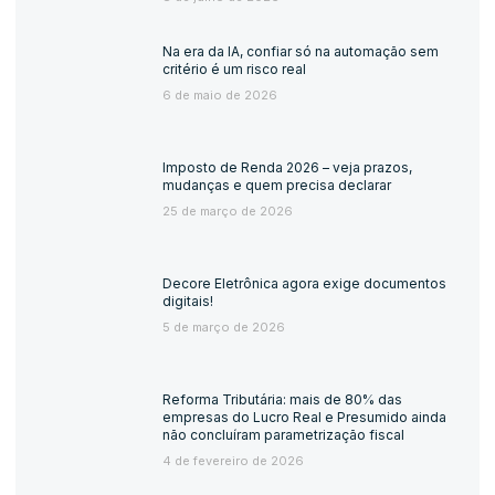
Na era da IA, confiar só na automação sem
critério é um risco real
6 de maio de 2026
Imposto de Renda 2026 – veja prazos,
mudanças e quem precisa declarar
25 de março de 2026
Decore Eletrônica agora exige documentos
digitais!
5 de março de 2026
Reforma Tributária: mais de 80% das
empresas do Lucro Real e Presumido ainda
não concluíram parametrização fiscal
4 de fevereiro de 2026