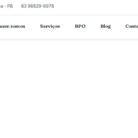
oa - PB
83 98829-6978
uem somos
Serviços
BPO
Blog
Cont