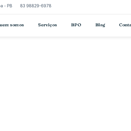
oa - PB
83 98829-6978
uem somos
Serviços
BPO
Blog
Cont